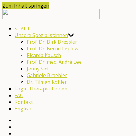
Zum Inhalt springen
moveneurohub
START
Unsere Spezialist:innen
Prof. Dr. Dirk Dressler
Prof. Dr. Bernd Leplow
Ricarda Kausch
Prof. Dr. med. André Lee
Jenny Sixt
Gabriele Braehler
Dr. Tilman Köhler
Login Therapeut:innen
FAQ
Kontakt
English
English
YouTube
Facebook