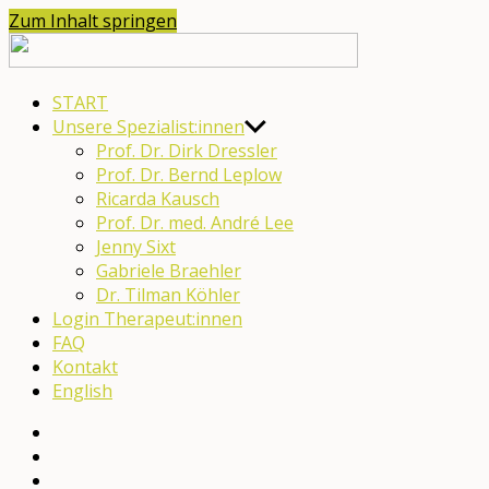
Zum Inhalt springen
moveneurohub
START
Unsere Spezialist:innen
Prof. Dr. Dirk Dressler
Prof. Dr. Bernd Leplow
Ricarda Kausch
Prof. Dr. med. André Lee
Jenny Sixt
Gabriele Braehler
Dr. Tilman Köhler
Login Therapeut:innen
FAQ
Kontakt
English
English
YouTube
Facebook